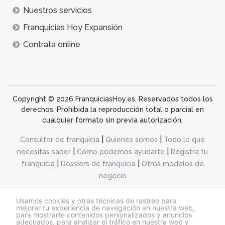
Nuestros servicios
Franquicias Hoy Expansión
Contrata online
Copyright © 2026 FranquiciasHoy.es. Reservados todos los
derechos. Prohibida la reproducción total o parcial en
cualquier formato sin previa autorización.
|
|
Consultor de franquicia
Quienes somos
Todo lo que
|
|
necesitas saber
Cómo podemos ayudarte
Registra tu
|
|
franquicia
Dossiers de franquicia
Otros modelos de
negocio
desarrollo web dinamiq
Usamos cookies y otras técnicas de rastreo para
mejorar tu experiencia de navegación en nuestra web,
para mostrarte contenidos personalizados y anuncios
adecuados, para analizar el tráfico en nuestra web y
@franquiciashoy.es |
Aviso legal
|
Política de cookies
|
Política de privacidad