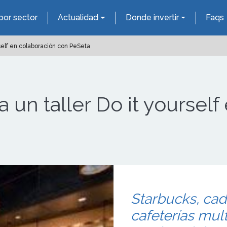
por sector
Actualidad
Donde invertir
Faqs
rself en colaboración con PeSeta
 un taller Do it yoursel
Starbucks, cad
cafeterías mul