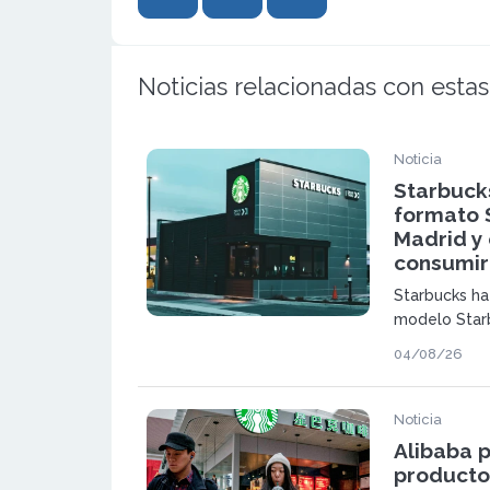
Noticias relacionadas con estas
Noticia
Starbuck
formato 
Madrid y
consumir
Starbucks ha
modelo Star
permite pedir
04/08/26
del coche y 
estrategia d
aperturas i
Noticia
más rápida y 
Alibaba p
productos