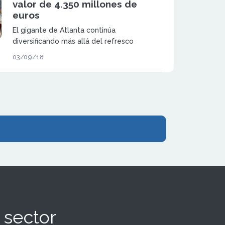
valor de 4.350 millones de
euros
El gigante de Atlanta continúa
diversificando más allá del refresco
azucarado tras adquirir la empresa
03/09/18
británica, que es líder del sector del café
 sector