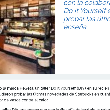
con la colabor
Do It Yourself 
probar las últ
enseña.
la marca PeSeta, un taller Do It Yourself (DIY) en su recién 
 pudieron probar las últimas novedades de Starbucks en cuan
 de vasos contra el calor.
taller DIY, una marca que con la filosofía de háztelo tu mism