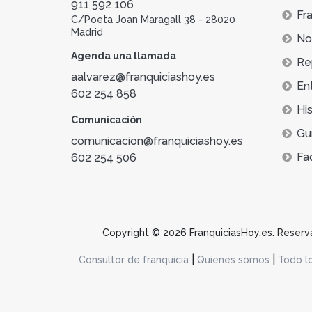
911 592 106
Fra
C/Poeta Joan Maragall 38 - 28020
Madrid
Not
Agenda una llamada
Re
aalvarez@franquiciashoy.es
En
602 254 858
His
Comunicación
Gu
comunicacion@franquiciashoy.es
Fa
602 254 506
Copyright © 2026 FranquiciasHoy.es. Reservad
|
|
Consultor de franquicia
Quienes somos
Todo l