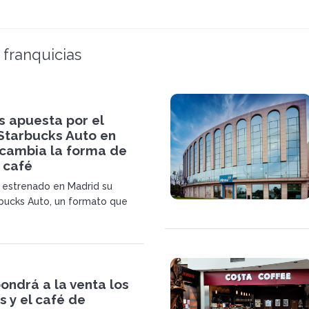
 franquicias
s apuesta por el
Starbucks Auto en
 cambia la forma de
 café
 estrenado en Madrid su
bucks Auto, un formato que
 y recoger el café sin bajarse
que marca un cambio en la
e la marca en España. Las
nauguran una forma de consumo
adaptada a la movilidad diaria.
ondrá a la venta los
 y el café de