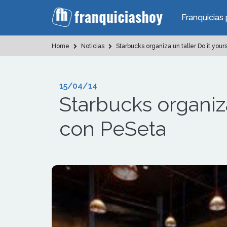
Franquicias 
Home
Noticias
Starbucks organiza un taller Do it you
15/04/14
Starbucks organiza
con PeSeta