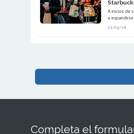
Starbucks
A inicios de
a expandirse
Starbucks en
03/09/18
Completa el formular