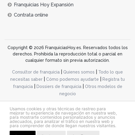
Franquicias Hoy Expansión
Contrata online
Copyright © 2026 FranquiciasHoy.es. Reservados todos los
derechos. Prohibida la reproducción total o parcial en
cualquier formato sin previa autorización.
|
|
Consultor de franquicia
Quienes somos
Todo lo que
|
|
necesitas saber
Cómo podemos ayudarte
Registra tu
|
|
franquicia
Dossiers de franquicia
Otros modelos de
negocio
desarrollo web dinamiq
Usamos cookies y otras técnicas de rastreo para
mejorar tu experiencia de navegación en nuestra web,
para mostrarte contenidos personalizados y anuncios
adecuados, para analizar el tráfico en nuestra web y
@franquiciashoy.es |
Aviso legal
|
Política de cookies
|
Política de privacidad
para comprender de donde llegan nuestros visitantes.