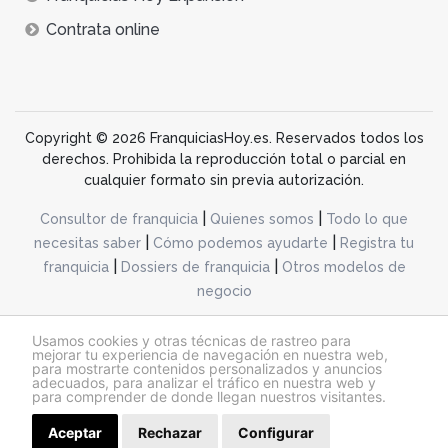
Contrata online
Copyright © 2026 FranquiciasHoy.es. Reservados todos los
derechos. Prohibida la reproducción total o parcial en
cualquier formato sin previa autorización.
|
|
Consultor de franquicia
Quienes somos
Todo lo que
|
|
necesitas saber
Cómo podemos ayudarte
Registra tu
|
|
franquicia
Dossiers de franquicia
Otros modelos de
negocio
desarrollo web dinamiq
Usamos cookies y otras técnicas de rastreo para
mejorar tu experiencia de navegación en nuestra web,
para mostrarte contenidos personalizados y anuncios
adecuados, para analizar el tráfico en nuestra web y
@franquiciashoy.es |
Aviso legal
|
Política de cookies
|
Política de privacidad
para comprender de donde llegan nuestros visitantes.
Aceptar
Rechazar
Configurar