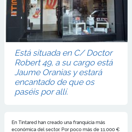
Está situada en C/ Doctor
Robert 49, a su cargo está
Jaume Oranias y estará
encantado de que os
paséis por allí.
En Tintared han creado una franquicia más
económica del sector. Por poco más de 11.000 €