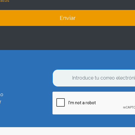
datos
Enviar
lo
r