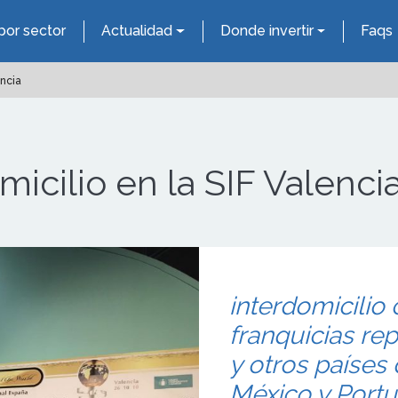
por sector
Actualidad
Donde invertir
Faqs
encia
micilio en la SIF Valenci
interdomicilio
franquicias re
y otros países
México y Portu