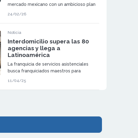
mercado mexicano con un ambicioso plan
de expansión bajo el modelo de máster
24/02/26
franquicia. La compañía presentará
oficialmente su proyecto en la Feria
Internacional de Franquicias (FIF) 2026 en
Noticia
México.
Interdomicilio supera las 80
agencias y llega a
Latinoamérica
La franquicia de servicios asistenciales
busca franquiciados maestros para
expandir su modelo de negocio
11/04/25
consolidado, con fuerte reconocimiento de
marca y soporte integral