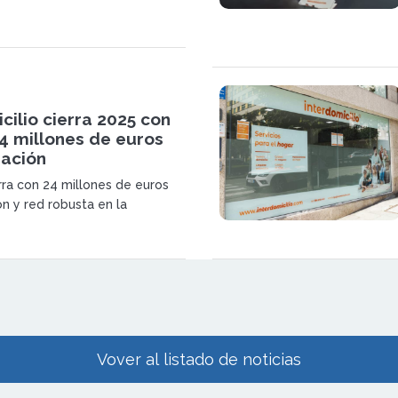
solidando su posicionamiento
 en crecimiento impulsado por
 servicios a domicilio y el
s hábitos de los hogares.
cilio cierra 2025 con
4 millones de euros
ración
rra con 24 millones de euros
ón y red robusta en la
 franquicia Interdomicilio mira
oco en eficiencia y
to operativo a sus agencias.
Vover al listado de noticias