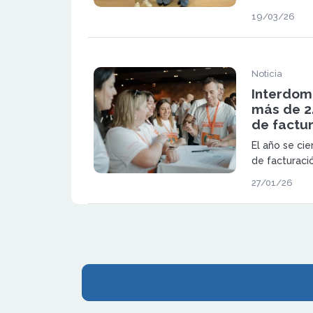
Córdoba, con
19/03/26
en un sector
la demanda de
cambio en lo
Noticia
Interdomi
más de 2
de factu
El año se cie
de facturaci
península. La
27/01/26
a 2026 con f
acompañamien