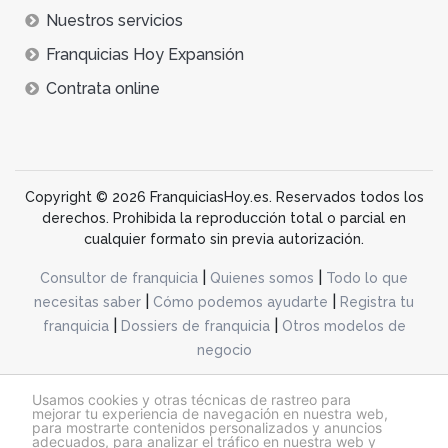
Nuestros servicios
Franquicias Hoy Expansión
Contrata online
Copyright © 2026 FranquiciasHoy.es. Reservados todos los
derechos. Prohibida la reproducción total o parcial en
cualquier formato sin previa autorización.
|
|
Consultor de franquicia
Quienes somos
Todo lo que
|
|
necesitas saber
Cómo podemos ayudarte
Registra tu
|
|
franquicia
Dossiers de franquicia
Otros modelos de
negocio
desarrollo web dinamiq
Usamos cookies y otras técnicas de rastreo para
mejorar tu experiencia de navegación en nuestra web,
para mostrarte contenidos personalizados y anuncios
adecuados, para analizar el tráfico en nuestra web y
@franquiciashoy.es |
Aviso legal
|
Política de cookies
|
Política de privacidad