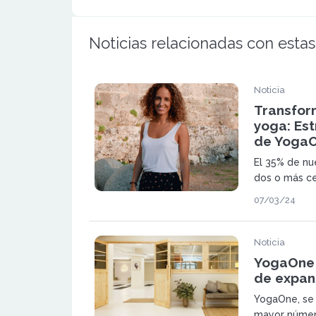
Noticias relacionadas con estas
Noticia
Transfor
yoga: Es
de YogaOn
El 35% de nu
dos o más c
el robusto m
07/03/24
refuerza nue
crecimiento 
destaca el at
Noticia
que ofrecemo
YogaOne 
el compromis
de expan
Candela, Dir
YogaOne, se 
YogaOne.
mayor número