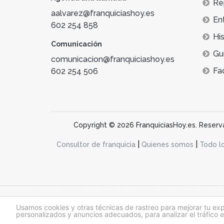
Re
aalvarez@franquiciashoy.es
En
602 254 858
His
Comunicación
Gu
comunicacion@franquiciashoy.es
Fa
602 254 506
Copyright © 2026 FranquiciasHoy.es. Reservad
|
|
Consultor de franquicia
Quienes somos
Todo l
@franquiciashoy.es |
Aviso legal
|
Política de cookies
|
Política de priv
Usamos cookies y otras técnicas de rastreo para mejorar tu ex
personalizados y anuncios adecuados, para analizar el tráfico