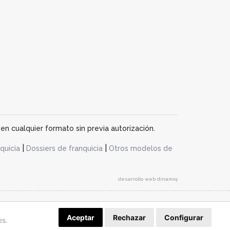
en cualquier formato sin previa autorización.
|
|
quicia
Dossiers de franquicia
Otros modelos de
desarrollo web dinamiq
Aceptar
Rechazar
Configurar
es.