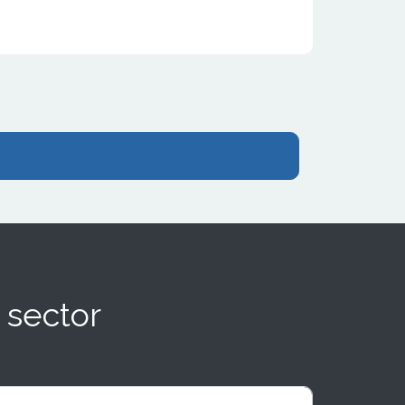
 sector