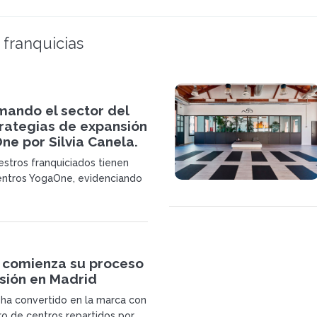
 franquicias
mando el sector del
trategias de expansión
e por Silvia Canela.
estros franquiciados tienen
entros YogaOne, evidenciando
odelo de multi-franquicia que
stra confianza en el
continuo de la marca. No solo
ractivo retorno de la inversión
s, sino que también subraya
comienza su proceso
o de nuestros socios . Slvia
sión en Madrid
ectora de Expansión de
ha convertido en la marca con
 de centros repartidos por