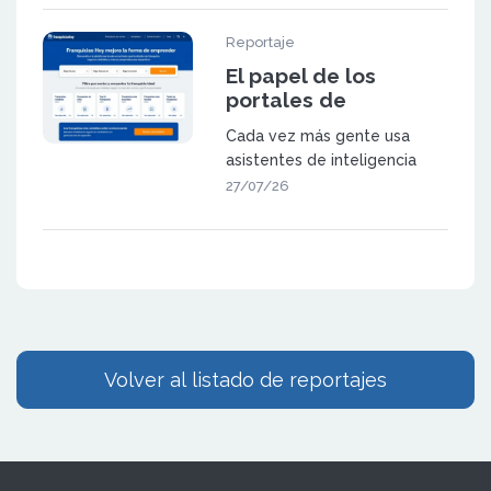
Reportaje
El papel de los
portales de
franquicia en la
Cada vez más gente usa
búsqueda
asistentes de inteligencia
generativa
artificial (como ChatGPT,
27/07/26
Gemini o las
Volver al listado de reportajes