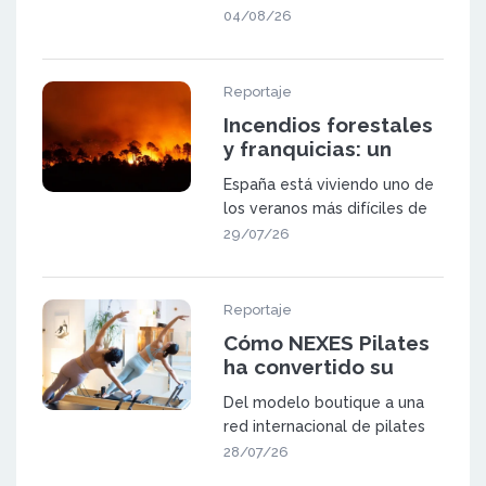
franquicia
oportunidad que va a ganar
04/08/26
pes
Reportaje
Incendios forestales
y franquicias: un
sector a prueba
España está viviendo uno de
los veranos más difíciles de
las últimas décadas. Los in
29/07/26
Reportaje
Cómo NEXES Pilates
ha convertido su
metodología en una
Del modelo boutique a una
red de 23 centros en
red internacional de pilates
España y Suiza
NEXES Pilates & Movement
28/07/26
fue f