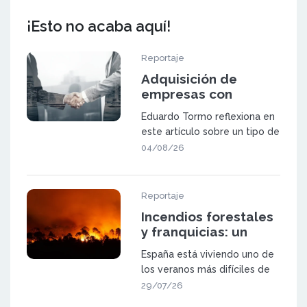
¡Esto no acaba aquí!
Reportaje
Adquisición de
empresas con
potencial de
Eduardo Tormo reflexiona en
expansión mediante
este artículo sobre un tipo de
franquicia
oportunidad que va a ganar
04/08/26
pes
Reportaje
Incendios forestales
y franquicias: un
sector a prueba
España está viviendo uno de
los veranos más difíciles de
las últimas décadas. Los in
29/07/26