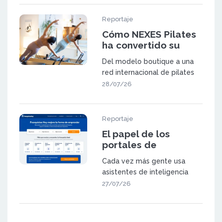
Reportaje
Cómo NEXES Pilates
ha convertido su
metodología en una
Del modelo boutique a una
red de 23 centros en
red internacional de pilates
España y Suiza
NEXES Pilates & Movement
28/07/26
fue f
Reportaje
El papel de los
portales de
franquicia en la
Cada vez más gente usa
búsqueda
asistentes de inteligencia
generativa
artificial (como ChatGPT,
27/07/26
Gemini o las