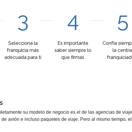
3
4
5
Selecciona la
Es importante
Confía siemp
franquicia más
saber siempre lo
la centra
adecuada para ti
que firmas
franquiciad
s
letamente su modelo de negocio es el de las agencias de viajes
s de avión e incluso paquetes de viaje. Pero al mismo tiempo, el
de una agencia de viajes puede resultar un negocio rentable, e