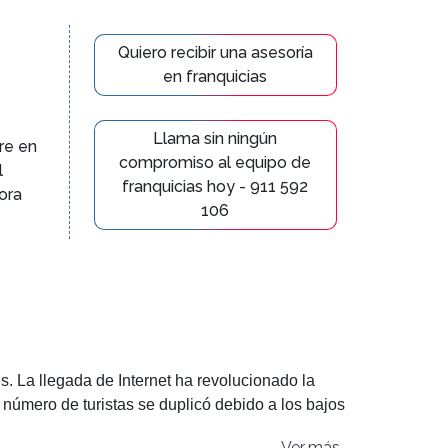
Quiero recibir una asesoría
en franquicias
Llama sin ningún
re en
compromiso al equipo de
l
franquicias hoy - 911 592
ora
106
. La llegada de Internet ha revolucionado la
 número de turistas se duplicó debido a los bajos
specialmente en con el auge del turismo en
Ver