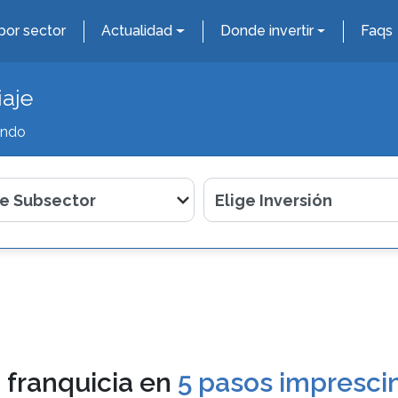
por sector
Actualidad
Donde invertir
Faqs
iaje
ando
 franquicia en
5 pasos imprescin