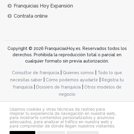
Franquicias Hoy Expansión
Contrata online
Copyright © 2026 FranquiciasHoy.es. Reservados todos los
derechos. Prohibida la reproducción total o parcial en
cualquier formato sin previa autorización.
|
|
Consultor de franquicia
Quienes somos
Todo lo que
|
|
necesitas saber
Cómo podemos ayudarte
Registra tu
|
|
franquicia
Dossiers de franquicia
Otros modelos de
negocio
desarrollo web dinamiq
Usamos cookies y otras técnicas de rastreo para
mejorar tu experiencia de navegación en nuestra web,
para mostrarte contenidos personalizados y anuncios
adecuados, para analizar el tráfico en nuestra web y
@franquiciashoy.es |
Aviso legal
|
Política de cookies
|
Política de privacidad
para comprender de donde llegan nuestros visitantes.