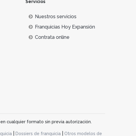
Servicios
 la tienda y hará que estos estén más tiempo
Nuestros servicios
cias de educación infantil
.
Franquicias Hoy Expansión
Contrata online
en cualquier formato sin previa autorización.
|
|
quicia
Dossiers de franquicia
Otros modelos de