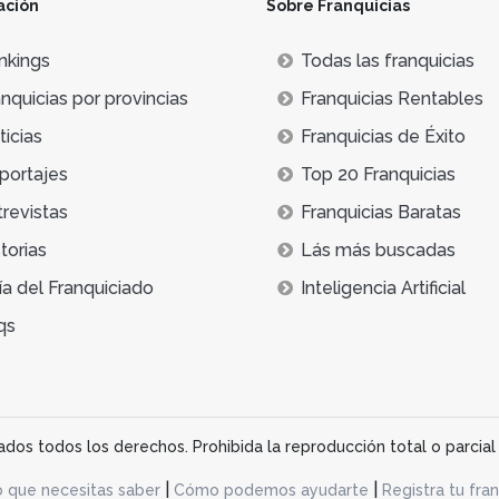
ación
Sobre Franquicias
el local atraerá un mayor número de potenciales clientes a
nkings
Todas las franquicias
ura e interiorismo, puede que también te interesen las
franqui
nquicias por provincias
Franquicias Rentables
icias
Franquicias de Éxito
portajes
Top 20 Franquicias
trevistas
Franquicias Baratas
torias
Lás más buscadas
ía del Franquiciado
Inteligencia Artificial
qs
os todos los derechos. Prohibida la reproducción total o parcial 
|
|
o que necesitas saber
Cómo podemos ayudarte
Registra tu fran