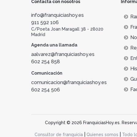
Contacta con nosotros
Inform
espacios comerciales. Una buena decoración d
dentro de la misma.
info@franquiciashoy.es
Ra
Si te han gustado las franquicias de arquitect
911 592 106
Fra
C/Poeta Joan Maragall 38 - 28020
Madrid
Not
Agenda una llamada
Re
aalvarez@franquiciashoy.es
En
602 254 858
His
Comunicación
Gu
comunicacion@franquiciashoy.es
Fa
602 254 506
Copyright © 2026 FranquiciasHoy.es. Reservad
|
|
Consultor de franquicia
Quienes somos
Todo l