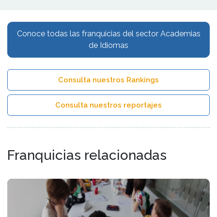
Conoce todas las franquicias del sector Academias
de Idiomas
Consulta nuestros Rankings
Consulta nuestros reportajes
Franquicias relacionadas