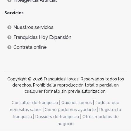
de modelos de negocio que se adaptan a las
Inteligencia Artificial
necesidades cambiantes de los consumidores. Entre
Servicios
las principales tendencias, destacan:
Nuestros servicios
Barra de ensaladas y poke bowls:
Los
establecimientos que ofrecen ensaladas
Franquicias Hoy Expansión
personalizables y poke bowls están en auge. Estos
Contrata online
modelos permiten a los consumidores crear sus
propias comidas, eligiendo ingredientes frescos y
saludables en el momento. Esta tendencia
responde a la creciente demanda de comida rápida
y equilibrada, ideal para personas con estilos de vida
Copyright © 2026 FranquiciasHoy.es. Reservados todos los
activos.
derechos. Prohibida la reproducción total o parcial en
Zumos y batidos naturales:
Otra tendencia
cualquier formato sin previa autorización.
emergente es la de los zumos y batidos naturales
|
|
Consultor de franquicia
Quienes somos
Todo lo que
elaborados con frutas y verduras frescas. Estos
|
|
necesitas saber
Cómo podemos ayudarte
Registra tu
establecimientos se han convertido en una opción
|
|
franquicia
Dossiers de franquicia
Otros modelos de
preferida por aquellos que buscan un refuerzo
negocio
nutritivo rápido y saludable. La popularidad de los