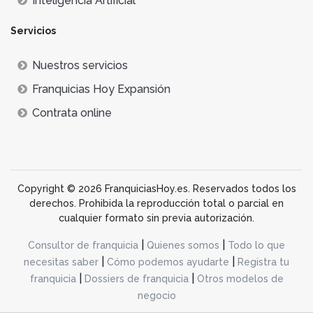
Inteligencia Artificial
El sector cuenta con
más de 42 redes de
Servicios
franquicia
de heladerías superior a los
930 establecimientos operativos
en España.
Nuestros servicios
El subsector ha generado una
facturación total
superior a 224.600 €
, destacando su importancia
Franquicias Hoy Expansión
dentro de la restauración en franquicia.
Contrata online
La
inversión media
en este subsector asciende a
65.303 €
, lo que demuestra que es una opción muy
interesante para nuevos inversores.
Estos datos confirman que el sector de las heladerías
Copyright © 2026 FranquiciasHoy.es. Reservados todos los
continúa siendo una opción rentable y atractiva, tanto
derechos. Prohibida la reproducción total o parcial en
para emprendedores como para inversores que buscan
cualquier formato sin previa autorización.
un modelo de negocio flexible y en expansión.
|
|
Consultor de franquicia
Quienes somos
Todo lo que
|
|
necesitas saber
Cómo podemos ayudarte
Registra tu
Mayor sostenibilidad y tendencias hacia
|
|
franquicia
Dossiers de franquicia
Otros modelos de
productos saludables
negocio