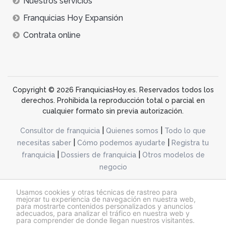
Nuestros servicios
Franquicias Hoy Expansión
Contrata online
Copyright © 2026 FranquiciasHoy.es. Reservados todos los
derechos. Prohibida la reproducción total o parcial en
cualquier formato sin previa autorización.
|
|
Consultor de franquicia
Quienes somos
Todo lo que
|
|
necesitas saber
Cómo podemos ayudarte
Registra tu
|
|
franquicia
Dossiers de franquicia
Otros modelos de
negocio
desarrollo web dinamiq
Usamos cookies y otras técnicas de rastreo para
mejorar tu experiencia de navegación en nuestra web,
para mostrarte contenidos personalizados y anuncios
adecuados, para analizar el tráfico en nuestra web y
@franquiciashoy.es |
Aviso legal
|
Política de cookies
|
Política de privacidad
para comprender de donde llegan nuestros visitantes.