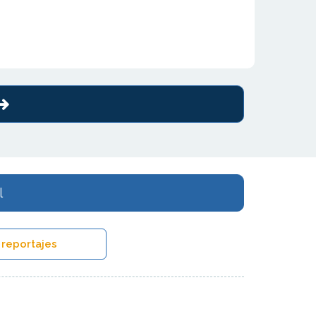
l
 reportajes