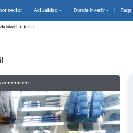
por sector
Actualidad
Donde invertir
Faqs
a Infantil
Kidiliz
l
s económicos