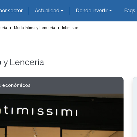
por sector
Actualidad
Donde invertir
Faqs
ería
Moda Intima y Lencería
Intimissimi
 y Lencería
s económicos