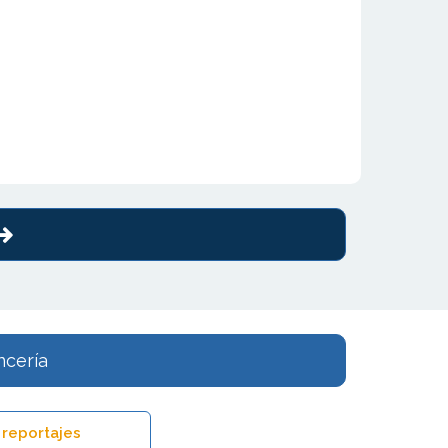
ncería
 reportajes