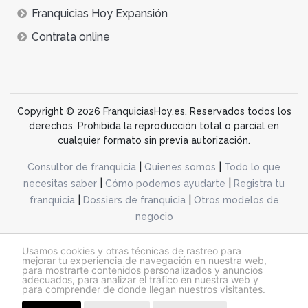
Franquicias Hoy Expansión
Contrata online
Copyright © 2026 FranquiciasHoy.es. Reservados todos los
derechos. Prohibida la reproducción total o parcial en
cualquier formato sin previa autorización.
|
|
Consultor de franquicia
Quienes somos
Todo lo que
|
|
necesitas saber
Cómo podemos ayudarte
Registra tu
|
|
franquicia
Dossiers de franquicia
Otros modelos de
negocio
desarrollo web dinamiq
Usamos cookies y otras técnicas de rastreo para
mejorar tu experiencia de navegación en nuestra web,
para mostrarte contenidos personalizados y anuncios
adecuados, para analizar el tráfico en nuestra web y
@franquiciashoy.es |
Aviso legal
|
Política de cookies
|
Política de privacidad
para comprender de donde llegan nuestros visitantes.