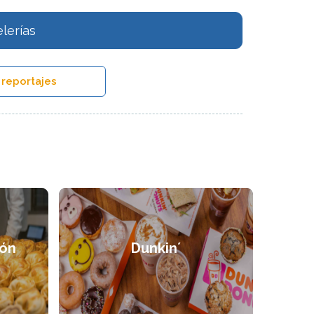
lerías
 reportajes
ón
Dunkin´