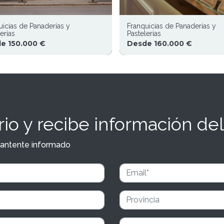
uicias de Panaderías y
Franquicias de Panaderías y
erías
Pastelerías
e 150.000 €
Desde 160.000 €
io y recibe información del
y mantente informado