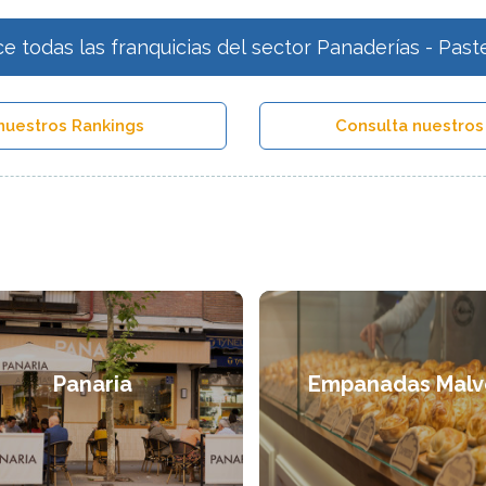
e todas las franquicias del sector Panaderías - Paste
nuestros Rankings
Consulta nuestros
Panaria
Empanadas Malv