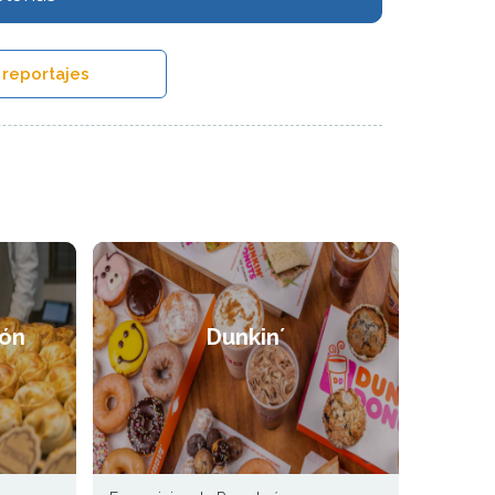
 reportajes
ón
Dunkin´