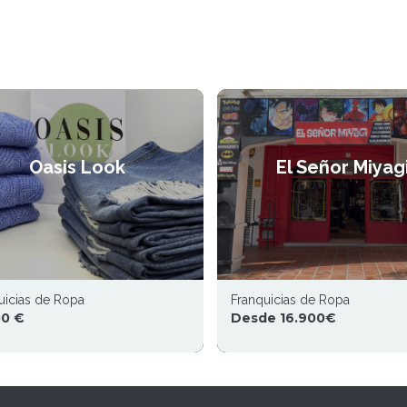
Oasis Look
El Señor Miyag
uicias de Ropa
Franquicias de Ropa
00 €
Desde 16.900€