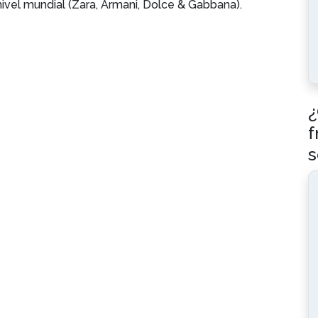
nivel mundial (Zara, Armani, Dolce & Gabbana).
¿
f
s