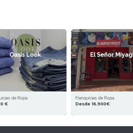
Oasis Look
El Señor Miyag
uicias de Ropa
Franquicias de Ropa
00 €
Desde 16.900€