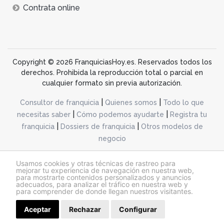
Contrata online
Copyright © 2026 FranquiciasHoy.es. Reservados todos los
derechos. Prohibida la reproducción total o parcial en
cualquier formato sin previa autorización.
|
|
Consultor de franquicia
Quienes somos
Todo lo que
|
|
necesitas saber
Cómo podemos ayudarte
Registra tu
|
|
franquicia
Dossiers de franquicia
Otros modelos de
negocio
desarrollo web dinamiq
Usamos cookies y otras técnicas de rastreo para
mejorar tu experiencia de navegación en nuestra web,
para mostrarte contenidos personalizados y anuncios
adecuados, para analizar el tráfico en nuestra web y
@franquiciashoy.es |
Aviso legal
|
Política de cookies
|
Política de privacidad
para comprender de donde llegan nuestros visitantes.
Aceptar
Rechazar
Solicitar información
Configurar