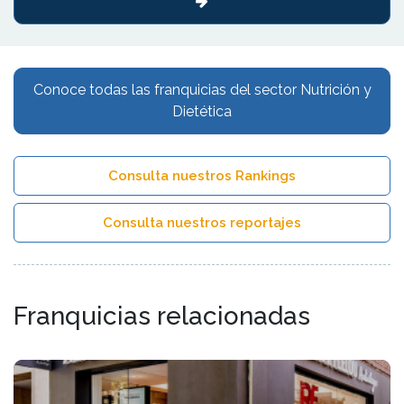
Conoce todas las franquicias del sector Nutrición y
Dietética
Consulta nuestros Rankings
Consulta nuestros reportajes
Franquicias relacionadas