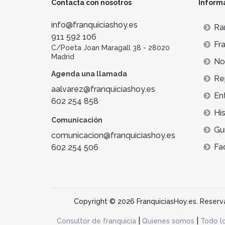
Contacta con nosotros
Inform
Algunas de las franquicias que se encuentran
info@franquiciashoy.es
Ra
911 592 106
Fra
C/Poeta Joan Maragall 38 - 28020
Madrid
Not
Agenda una llamada
Re
aalvarez@franquiciashoy.es
En
602 254 858
His
Comunicación
Gu
comunicacion@franquiciashoy.es
Fa
602 254 506
Copyright © 2026 FranquiciasHoy.es. Reservad
|
|
Consultor de franquicia
Quienes somos
Todo l