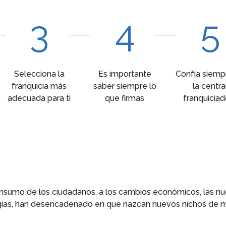
3
4
5
Selecciona la
Es importante
Confía siemp
franquicia más
saber siempre lo
la centra
adecuada para ti
que firmas
franquiciad
consumo de los ciudadanos, a los cambios económicos, las 
ogías, han desencadenado en que nazcan nuevos nichos de 
dentro del sector de las
Franquicias de Servicios Especializ