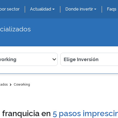
por sector
Actualidad
Donde invertir
Faqs
cializados
zados
Coworking
 franquicia en
5 pasos imprescin