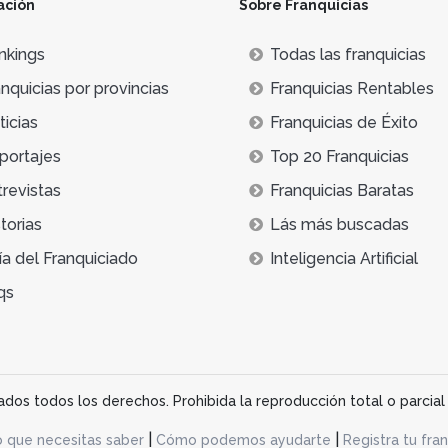
ación
Sobre Franquicias
 dentro de este subsector son
Urban Lab
,
IWG
y
Melior Cent
nkings
Todas las franquicias
nquicias por provincias
Franquicias Rentables
icias
Franquicias de Éxito
portajes
Top 20 Franquicias
trevistas
Franquicias Baratas
torias
Lás más buscadas
ía del Franquiciado
Inteligencia Artificial
qs
os todos los derechos. Prohibida la reproducción total o parcial 
|
|
o que necesitas saber
Cómo podemos ayudarte
Registra tu fran