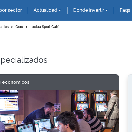
por sector
Actualidad
Donde invertir
Faqs
zados
Ocio
Luckia Sport Café
specializados
s económicos