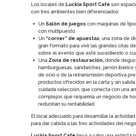
Los locales de
Luckia Sport Café
son espacio
con tres ambientes bien diferenciados:
Un
Salón de juegos
con máquinas de tipo 
con multipuesto.
Un
“corner” de apuestas
, una zona de d
gran formato para vivir las grandes citas d
sobre el evento que esté sucediendo o cual
Una
Zona de restauración,
donde degusta
hamburguesas, sándwiches, jamón ibérico 
de ocio o de la retransmisión deportiva pr
productos ofrecidos en la carta y sin salid
cuidada selección, que conecta con una am
complejos que requeriría un negocio de hos
reducirían su rentabilidad.
El local adecuado para desarrollar la activid
para dar cabida a las tres actividades del nego
Luckia Sport Café
lleva a cabo una estricta p