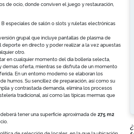
s de ocio, donde conviven el juego y restauración,
B especiales de salón o slots y ruletas electrónicas
iversión grupal que incluye pantallas de plasma de
el deporte en directo y poder realizar a la vez apuestas
quier otro.
r en cualquier momento del día bollería selecta,
y demas oferta, mientras se disfruta de un momento
eferida. En un entorno moderno se elaboran los
a de humos. Su sencillez de preparación, así como su
plia y contrastada demanda, elimina los procesos
telería tradicional, así como las típicas mermas que
ad deberá tener una superficie aproximada de
275 m2
cio.
¿
olítica de selección de locales, en la que la ubicación