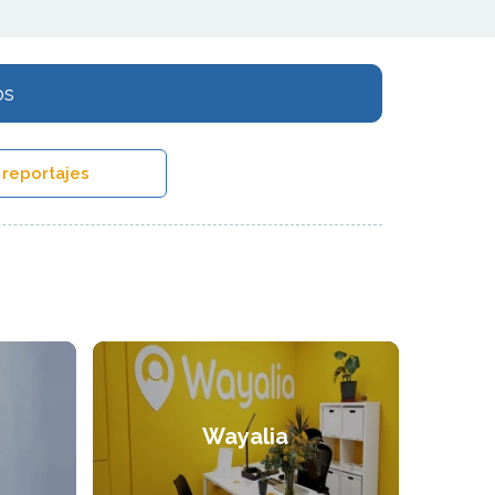
os
 reportajes
Wayalia