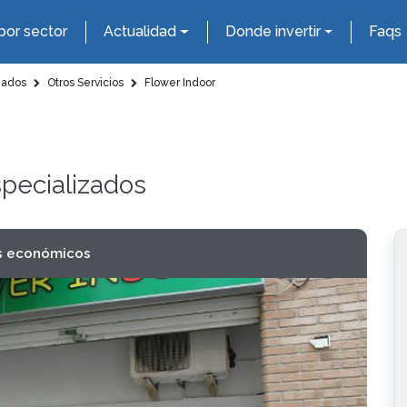
por sector
Actualidad
Donde invertir
Faqs
zados
Otros Servicios
Flower Indoor
specializados
s económicos