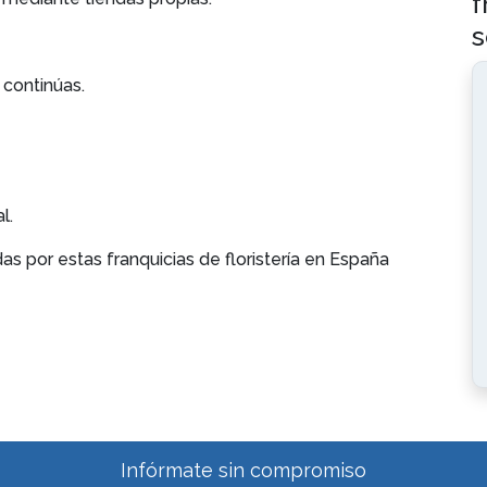
f
s
continúas.
l.
s por estas franquicias de floristería en España
Infórmate sin compromiso