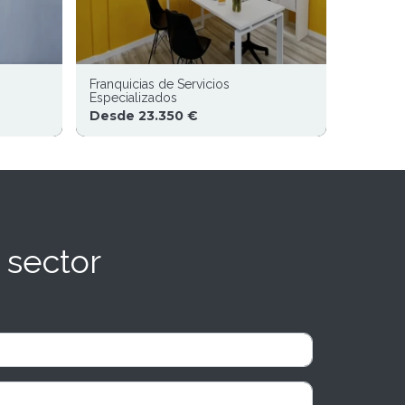
Franquicias de Servicios
Especializados
Desde 23.350 €
 sector