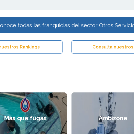
onoce todas las franquicias del sector Otros Servici
nuestros Rankings
Consulta nuestros
Más que fugas
Ambizone