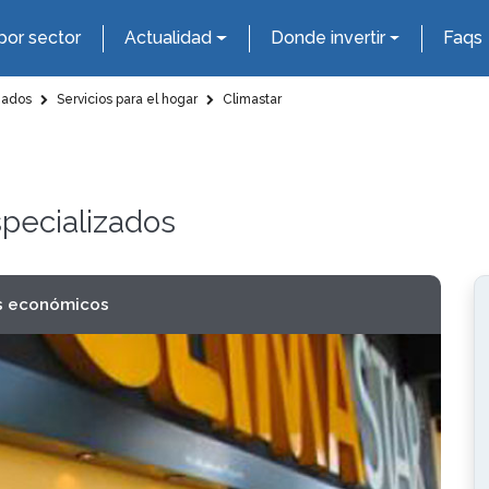
por sector
Actualidad
Donde invertir
Faqs
zados
Servicios para el hogar
Climastar
specializados
s económicos