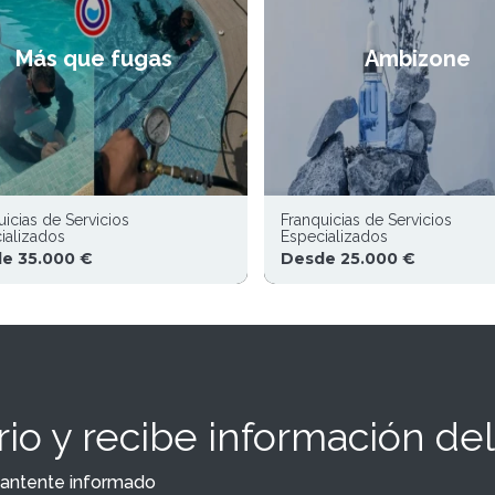
Más que fugas
Ambizone
uicias de Servicios
Franquicias de Servicios
ializados
Especializados
e 35.000 €
Desde 25.000 €
io y recibe información del
y mantente informado