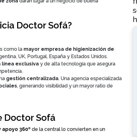
f
de zona
darán lugar a un negocio de buena
s
h
icia Doctor Sofá?
s como la
mayor empresa de higienización de
rgentina, UK, Portugal, España y Estados Unidos.
a
línea exclusiva
y de alta tecnología que asegura
ompetencia.
una
gestión centralizada
. Una agencia especializada
ociales
, generando visibilidad y un mayor ratio de
de Doctor Sofá
y apoyo 360º
de la central lo convierten en un