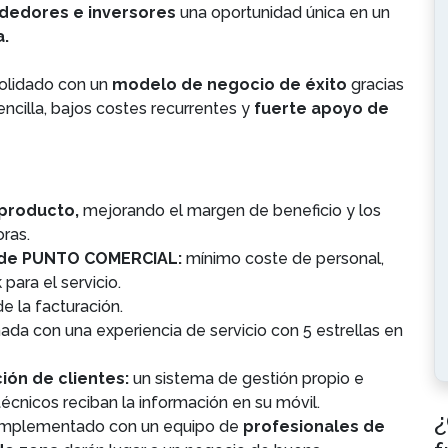
edores e inversores
una oportunidad única en un
a.
solidado con un
modelo de negocio de éxito
gracias
ncilla, bajos costes recurrentes y
fuerte apoyo de
 producto,
mejorando el margen de beneficio y los
oras.
d de PUNTO COMERCIAL:
mínimo coste de personal,
ara el servicio.
de la facturación.
da con una experiencia de servicio con 5 estrellas en
ón de clientes:
un sistema de gestión propio e
 técnicos reciban la información en su móvil.
¿
mplementado con un equipo de
profesionales de