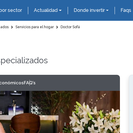
por sector
Actualidad
Donde invertir
Faqs
zados
Servicios para el hogar
Doctor Sofá
specializados
económicos
FAQ’s