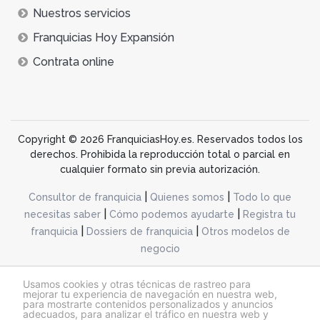
Nuestros servicios
Franquicias Hoy Expansión
Contrata online
Copyright © 2026 FranquiciasHoy.es. Reservados todos los
derechos. Prohibida la reproducción total o parcial en
cualquier formato sin previa autorización.
|
|
Consultor de franquicia
Quienes somos
Todo lo que
|
|
necesitas saber
Cómo podemos ayudarte
Registra tu
|
|
franquicia
Dossiers de franquicia
Otros modelos de
negocio
desarrollo web dinamiq
Usamos cookies y otras técnicas de rastreo para
mejorar tu experiencia de navegación en nuestra web,
para mostrarte contenidos personalizados y anuncios
adecuados, para analizar el tráfico en nuestra web y
@franquiciashoy.es |
Aviso legal
|
Política de cookies
|
Política de privacidad