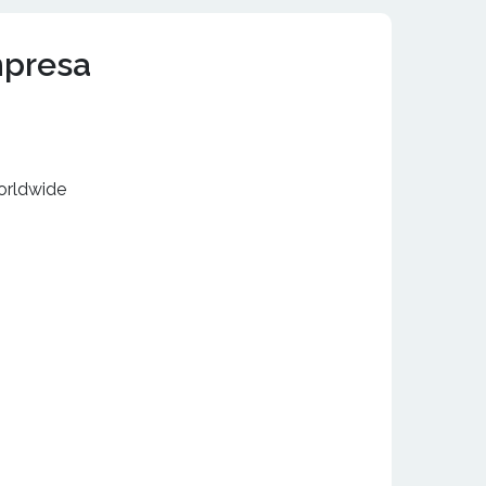
mpresa
orldwide