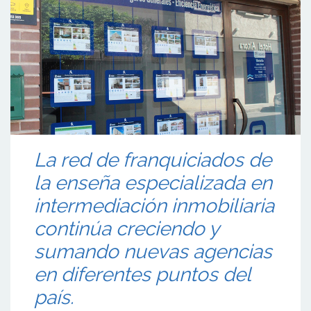
La red de franquiciados de
la enseña especializada en
intermediación inmobiliaria
continúa creciendo y
sumando nuevas agencias
en diferentes puntos del
país.