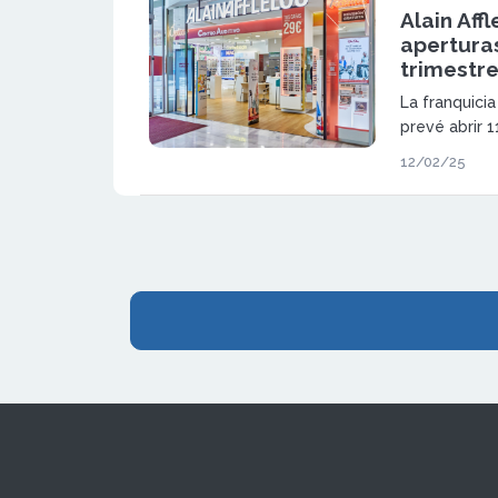
Alain Aff
aperturas
trimestr
La franquicia
prevé abrir 1
audiología a 
12/02/25
2024 con 8 a
audiologías