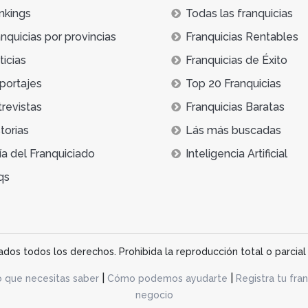
nkings
Todas las franquicias
nquicias por provincias
Franquicias Rentables
icias
Franquicias de Éxito
portajes
Top 20 Franquicias
trevistas
Franquicias Baratas
torias
Lás más buscadas
ía del Franquiciado
Inteligencia Artificial
qs
os todos los derechos. Prohibida la reproducción total o parcial 
|
|
o que necesitas saber
Cómo podemos ayudarte
Registra tu fran
negocio