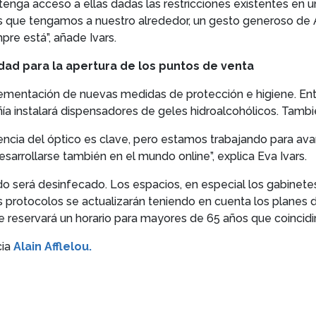
 tenga acceso a ellas dadas las restricciones existentes en 
as que tengamos a nuestro alrededor, un gesto generoso 
re está”, añade Ivars.
dad para la apertura de los puntos de venta
plementación de nuevas medidas de protección e higiene. En
ñía instalará dispensadores de geles hidroalcohólicos. Tambi
encia del óptico es clave, pero estamos trabajando para av
sarrollarse también en el mundo online”, explica Eva Ivars.
izado será desinfecado. Los espacios, en especial los gabinet
s protocolos se actualizarán teniendo en cuenta los planes 
e reservará un horario para mayores de 65 años que coincidir
cia
Alain Afflelou.