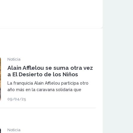
Noticia
Alain Afflelou se suma otra vez
a El Desierto de los Niños
La franquicia Alain Afflelou participa otro
año más en la caravana solidaria que
recorre el desierto de Marruecos
09/04/25
realizando revisiones visuales y donando
gafas a familias que habitan en el Sáhara
Noticia