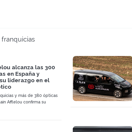
 franquicias
lelou alcanza las 300
as en España y
su liderazgo en el
tico
quicias y más de 380 ópticas
ain Afflelou confirma su
sostenido y su posición de
 salud visual y auditiva.