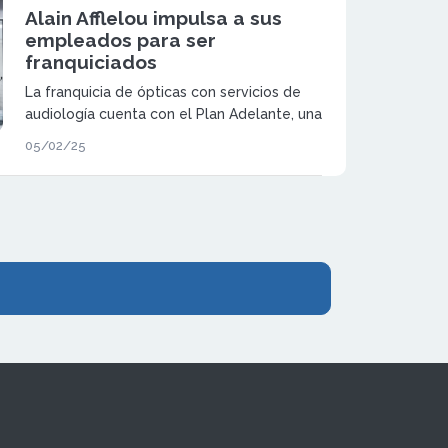
Alain Afflelou impulsa a sus
empleados para ser
franquiciados
La franquicia de ópticas con servicios de
audiología cuenta con el Plan Adelante, una
iniciativa para que los empleados sean
05/02/25
franquiciados, pero también a terceos del
sector