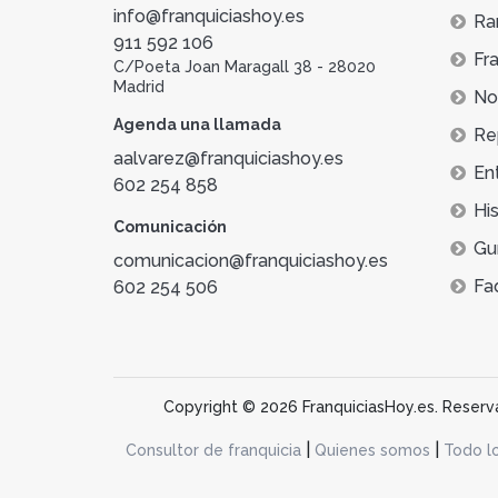
info@franquiciashoy.es
Ra
911 592 106
Fra
C/Poeta Joan Maragall 38 - 28020
Madrid
Not
Agenda una llamada
Re
aalvarez@franquiciashoy.es
En
602 254 858
His
Comunicación
Gu
comunicacion@franquiciashoy.es
Fa
602 254 506
Copyright © 2026 FranquiciasHoy.es. Reservad
|
|
Consultor de franquicia
Quienes somos
Todo l