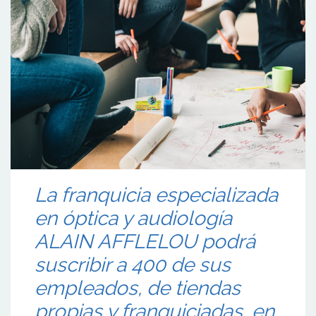
La franquicia especializada
en óptica y audiología
ALAIN AFFLELOU podrá
suscribir a 400 de sus
empleados, de tiendas
propias y franquiciadas, en