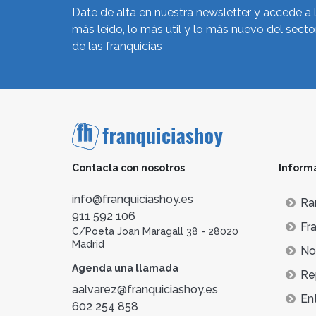
Date de alta en nuestra newsletter y accede a 
más leído, lo más útil y lo más nuevo del secto
de las franquicias
Contacta con nosotros
Inform
info@franquiciashoy.es
Ra
911 592 106
Fra
C/Poeta Joan Maragall 38 - 28020
Madrid
Not
Agenda una llamada
Re
aalvarez@franquiciashoy.es
En
602 254 858