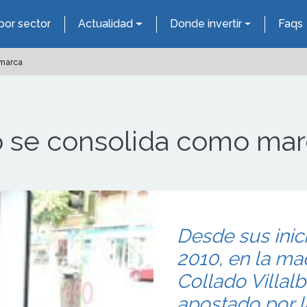
por sector
Actualidad
Donde invertir
Faqs
 marca
do se consolida como ma
Desde sus inic
2010, en la ma
Collado Villalb
apostado por l