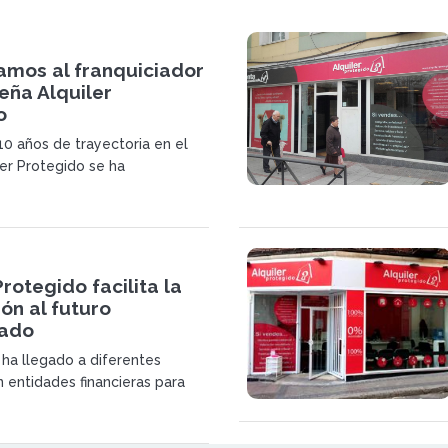
amos al franquiciador
eña Alquiler
o
0 años de trayectoria en el
ler Protegido se ha
 como una empresa pionera y
 dentro del sector del alquiler
e inmuebles en España
Protegido facilita la
ión al futuro
iado
 ha llegado a diferentes
 entidades financieras para
nversor la incorporación a su red