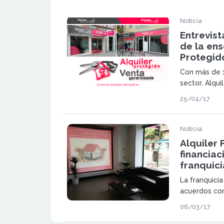
Noticia
Entrevist
de la ens
Protegid
Con más de 1
sector, Alqui
posicionado
25/04/17
de referencia
y la venta d
Noticia
Alquiler 
financiac
franquic
La franquicia
acuerdos con
facilitar al i
06/03/17