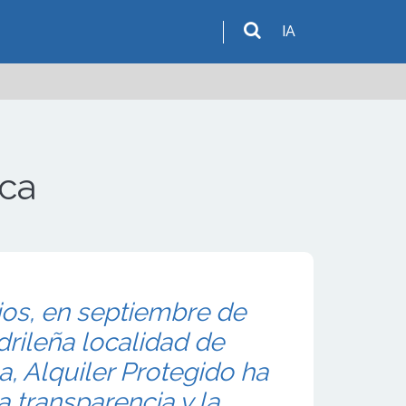
IA
rca
ios, en septiembre de
drileña localidad de
a, Alquiler Protegido ha
a transparencia y la