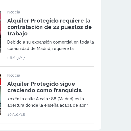
Noticia
Alquiler Protegido requiere la
contratación de 22 puestos de
trabajo
Debido a su expansión comercial en toda la
comunidad de Madrid, requiere la
contratación de 12 puestos de Asesor
06/03/17
Inmobiliario para sus oficinas propias, y
otros 10 para sus oficinas franquiciadas.
Noticia
Alquiler Protegido sigue
creciendo como franquicia
<p>En la calle Alcalá 188 (Madrid) es la
apertura donde la enseña acaba de abrir
nueva oficina.</p>
10/10/16