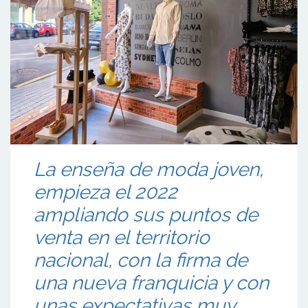
La enseña de moda joven,
empieza el 2022
ampliando sus puntos de
venta en el territorio
nacional, con la firma de
una nueva franquicia y con
unas expectativas muy