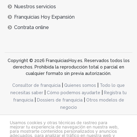
Nuestros servicios
Franquicias Hoy Expansión
Contrata online
Copyright © 2026 FranquiciasHoy.es. Reservados todos los
derechos. Prohibida la reproducción total o parcial en
cualquier formato sin previa autorización.
|
|
Consultor de franquicia
Quienes somos
Todo lo que
|
|
necesitas saber
Cómo podemos ayudarte
Registra tu
|
|
franquicia
Dossiers de franquicia
Otros modelos de
negocio
desarrollo web dinamiq
Usamos cookies y otras técnicas de rastreo para
mejorar tu experiencia de navegación en nuestra web,
para mostrarte contenidos personalizados y anuncios
adecuados, para analizar el tráfico en nuestra web y
@franquiciashoy.es |
Aviso legal
|
Política de cookies
|
Política de privacidad