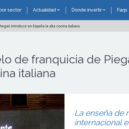
por sector
Actualidad
Donde invertir
Faqs
egari introduce en España la alta cocina italiana
lo de franquicia de Pieg
ina italiana
La enseña de r
internacional en