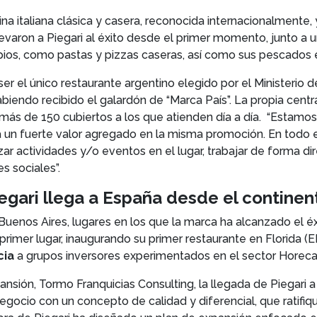
ocina italiana clásica y casera, reconocida internacionalmente
 llevaron a Piegari al éxito desde el primer momento, junto a
opios, como pastas y pizzas caseras, así como sus pescados 
ser el único restaurante argentino elegido por el Ministeri
biendo recibido el galardón de “Marca País”. La propia centr
 más de 150 cubiertos a los que atienden día a día. “Estamos
da un fuerte valor agregado en la misma promoción. En tod
zar actividades y/o eventos en el lugar, trabajar de forma d
s sociales”.
egari llega a España desde el contine
y Buenos Aires, lugares en los que la marca ha alcanzado el é
rimer lugar, inaugurando su primer restaurante en Florida 
cia
a grupos inversores experimentados en el sector Horeca
nsión, Tormo Franquicias Consulting, la llegada de Piegari 
egocio con un concepto de calidad y diferencial, que ratifi