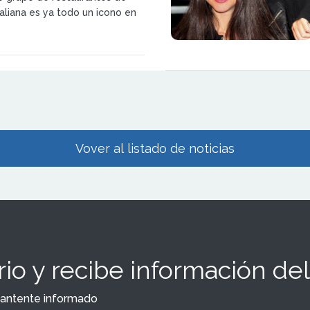
taliana es ya todo un icono en
stados Unidos y Chile.
Vover al listado de noticias
io y recibe información del
y mantente informado