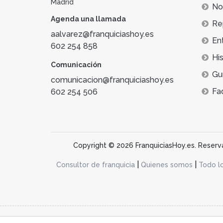
Madrid
Not
Agenda una llamada
Re
aalvarez@franquiciashoy.es
En
602 254 858
His
Comunicación
Gu
comunicacion@franquiciashoy.es
Fa
602 254 506
Copyright © 2026 FranquiciasHoy.es. Reservad
|
|
Consultor de franquicia
Quienes somos
Todo l
@franquiciashoy.es |
Aviso legal
|
Política de cookies
|
Política de priv