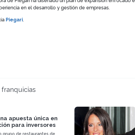
dora de Piegari ha diseñado un plan de expansión enfocado
xperiencia en el desarrollo y gestión de empresas.
cia
Piegari
.
 franquicias
una apuesta única en
ión para inversores
o grupo de restaurantes de