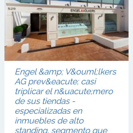
Engel &amp; V&ouml;lkers
AG prev&eacute; casi
triplicar el n&uacute;mero
de sus tiendas -
especializadas en
inmuebles de alto
standing, segmento que