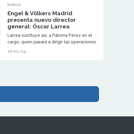
Noticia
Engel & Völkers Madrid
presenta nuevo director
general: Óscar Larrea
Larrea sustituye así, a Paloma Pérez en el
cargo, quien pasará a dirigir las operaciones
de los MC del grupo además de formar
16/01/19
parte del Comité Ejecutivo Internacional