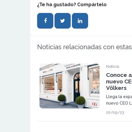
¿Te ha gustado? Compártelo
Noticias relacionadas con estas
Noticia
Conoce a
nuevo CE
Völkers
Llega la expa
nuevo CEO Li
de Empresas,
20/09/23
experiencia a
conseguir el
inmobiliario.