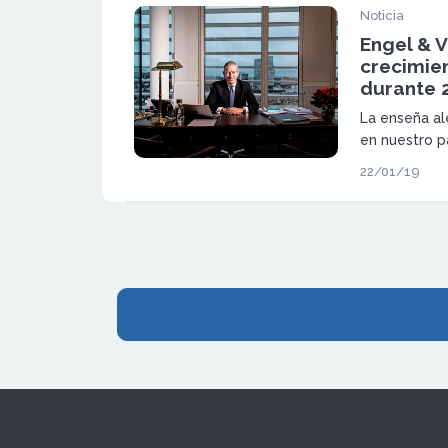
Noticia
Engel & V
crecimie
durante 
La enseña al
en nuestro p
alcanzando 
22/01/19
de 2.065 mil