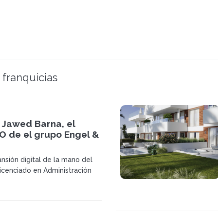
 franquicias
 Jawed Barna, el
O de el grupo Engel &
nsión digital de la mano del
cenciado en Administración
 Barna aporta una gran
 la marca con el fin de
 liderazgo del mercado