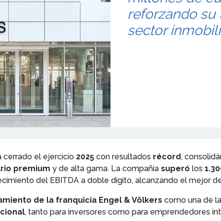
reforzando su 
sector inmobil
 cerrado el ejercicio
2025
con resultados
récord
, consoli
ario premium
y de alta gama. La compañía
superó
los
1.3
recimiento del EBITDA a doble dígito, alcanzando el mejor de
amiento de la franquicia Engel & Völkers
como una de las
cional
, tanto para inversores como para emprendedores i