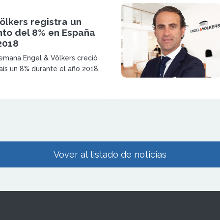
ölkers registra un
nto del 8% en España
2018
emana Engel & Völkers creció
aís un 8% durante el año 2018,
un volumen de intermediación
lones de €.
Vover al listado de noticias