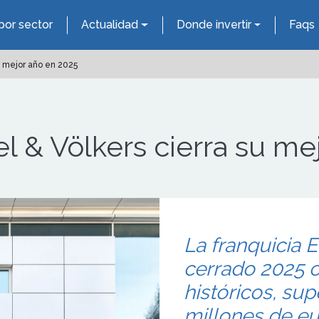
por sector
Actualidad
Donde invertir
Faqs
u mejor año en 2025
el & Völkers cierra su me
La franquicia 
cerrado 2025 
históricos, su
millones de eu