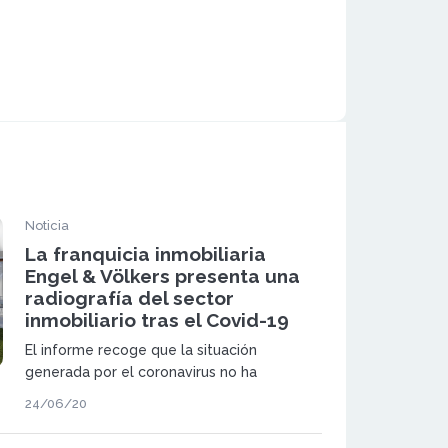
Noticia
La franquicia inmobiliaria
Engel & Völkers presenta una
radiografía del sector
inmobiliario tras el Covid-19
El informe recoge que la situación
generada por el coronavirus no ha
afectado a los inmuebles que se sitúan en
24/06/20
zonas de vacaciones denominadas como
Premium.