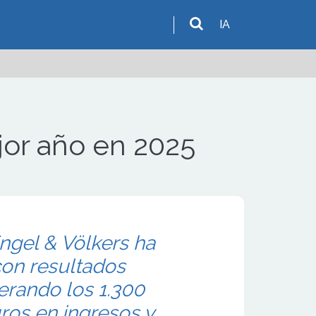
IA
jor año en 2025
Engel & Völkers ha
con resultados
perando los 1.300
ros en ingresos y