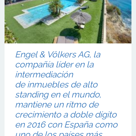
Engel & Völkers AG, la
compañía líder en la
intermediación
de inmuebles de alto
standing en el mundo,
mantiene un ritmo de
crecimiento a doble dígito
en 2016 con España como
uno de los países más