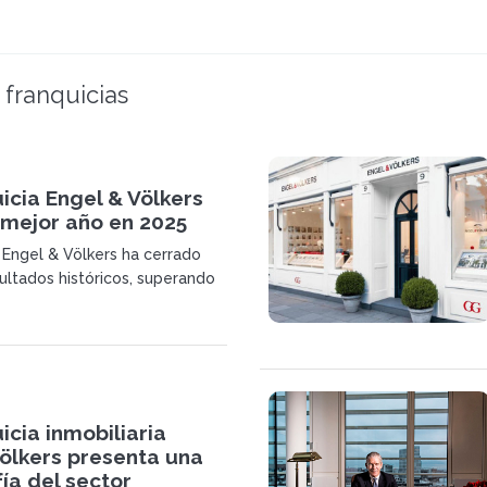
 franquicias
icia Engel & Völkers
 mejor año en 2025
a Engel & Völkers ha cerrado
ultados históricos, superando
llones de euros en ingresos y
u liderazgo global en el sector
 premium.
icia inmobiliaria
Völkers presenta una
ía del sector