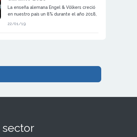
La enseña alemana Engel & Völkers creció
en nuestro país un 8% durante el año 2018,
alcanzando un volumen de intermediación
22/01/19
de 2.065 millones de €.
 sector