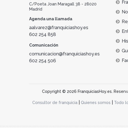
Fra
C/Poeta Joan Maragall 38 - 28020
Madrid
Not
Agenda una llamada
Re
aalvarez@franquiciashoy.es
En
602 254 858
His
Comunicación
Gu
comunicacion@franquiciashoy.es
Fa
602 254 506
Copyright © 2026 FranquiciasHoy.es. Reservad
|
|
Consultor de franquicia
Quienes somos
Todo l