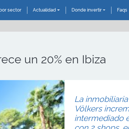
por sector
Actualidad
Donde invertir
Faqs
rece un 20% en Ibiza
La inmobiliari
Völkers incre
intermediado e
con 2 shops, en