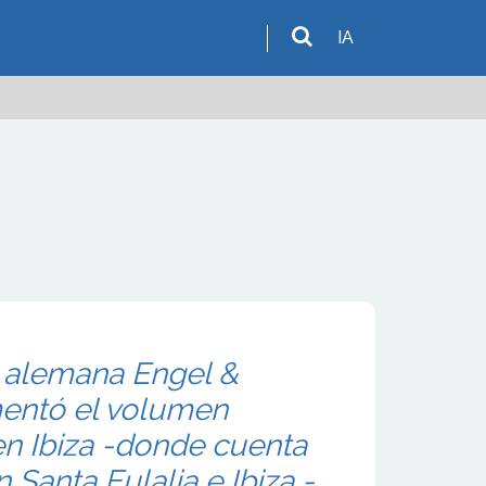
IA
a alemana Engel &
mentó el volumen
n Ibiza -donde cuenta
 Santa Eulalia e Ibiza -