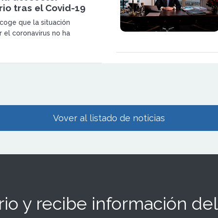
rio tras el Covid-19
ecoge que la situación
 el coronavirus no ha
os inmuebles que se sitúan en
caciones denominadas como
Vover al listado de noticias
io y recibe información del