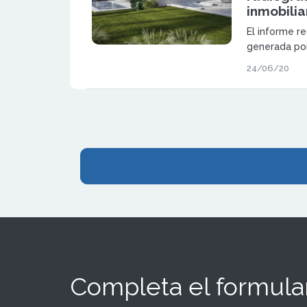
inmobilia
El informe r
generada por
afectado a l
24/06/20
zonas de va
Premium.
Completa el formular