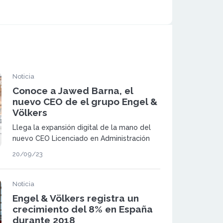
Noticia
Conoce a Jawed Barna, el
nuevo CEO de el grupo Engel &
Völkers
Llega la expansión digital de la mano del
nuevo CEO Licenciado en Administración
de Empresas, Barna aporta una gran
20/09/23
experiencia a la marca con el fin de
conseguir el liderazgo del mercado
inmobiliario.
Noticia
Engel & Völkers registra un
crecimiento del 8% en España
durante 2018