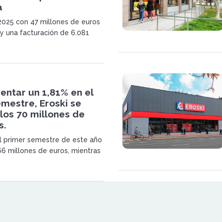
a
 2025 con 47 millones de euros
 y una facturación de 6.081
s más de una década de
cooperativa avanza en
efuerza su red de franquicias y
ueva etapa.
entar un 1,81% en el
mestre, Eroski se
los 70 millones de
s.
l primer semestre de este año
66 millones de euros, mientras
sos ordinarios del grupo
más de un 9,21%.