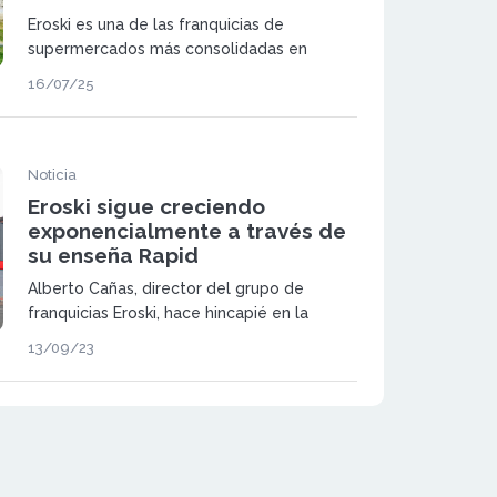
Eroski es una de las franquicias de
supermercados más consolidadas en
España y continúa creciendo con fuerza en
16/07/25
2025.
Noticia
Eroski sigue creciendo
exponencialmente a través de
su enseña Rapid
Alberto Cañas, director del grupo de
franquicias Eroski, hace hincapié en la
necesidad de correlación existente entre la
13/09/23
cooperativa y los franquiciados, para así
obtener el máximo umbral de rentabilidad.