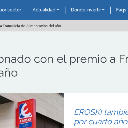
por sector
Actualidad
Donde invertir
Faqs
a Franquicia de Alimentación del año
onado con el premio a F
 año
EROSKI tambié
por cuarto año