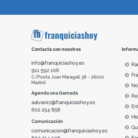
Contacta con nosotros
Inform
info@franquiciashoy.es
Ra
911 592 106
Fra
C/Poeta Joan Maragall 38 - 28020
Madrid
Not
Agenda una llamada
Re
aalvarez@franquiciashoy.es
En
602 254 858
His
Comunicación
Gu
comunicacion@franquiciashoy.es
Fa