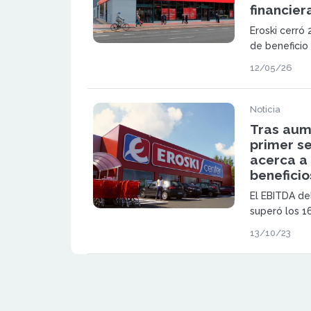
financier
Eroski cerró
de beneficio
millones tra
12/05/26
ajustes. La 
eficiencia, r
encara una n
Noticia
Tras aum
primer se
acerca a 
beneficio
El EBITDA de
superó los 1
que los ingre
13/10/23
aumentaron 