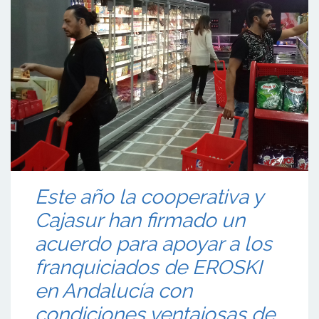
Este año la cooperativa y
Cajasur han firmado un
acuerdo para apoyar a los
franquiciados de EROSKI
en Andalucía con
condiciones ventajosas de