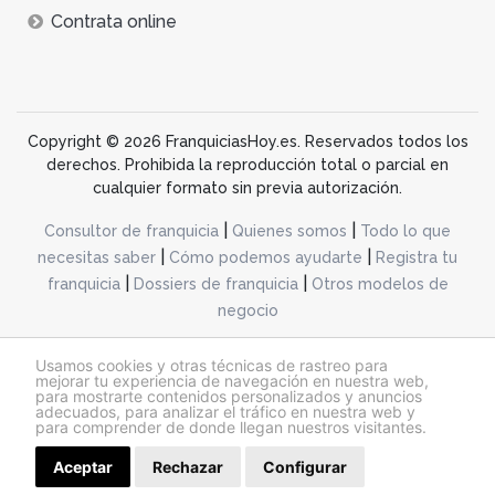
Contrata online
Copyright © 2026 FranquiciasHoy.es. Reservados todos los
derechos. Prohibida la reproducción total o parcial en
cualquier formato sin previa autorización.
|
|
Consultor de franquicia
Quienes somos
Todo lo que
|
|
necesitas saber
Cómo podemos ayudarte
Registra tu
|
|
franquicia
Dossiers de franquicia
Otros modelos de
negocio
desarrollo web dinamiq
Usamos cookies y otras técnicas de rastreo para
mejorar tu experiencia de navegación en nuestra web,
para mostrarte contenidos personalizados y anuncios
adecuados, para analizar el tráfico en nuestra web y
@franquiciashoy.es |
Aviso legal
|
Política de cookies
|
Política de privacidad
para comprender de donde llegan nuestros visitantes.
Aceptar
Rechazar
Configurar