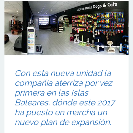
Con esta nueva unidad la
compañía aterriza por vez
primera en las Islas
Baleares, dónde este 2017
ha puesto en marcha un
nuevo plan de expansión.