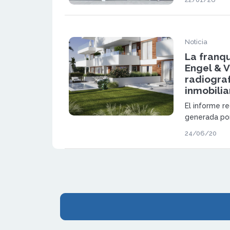
reforzando s
inmobiliario
Noticia
La franqu
Engel & 
radiograf
inmobilia
El informe r
generada por
afectado a l
24/06/20
zonas de va
Premium.