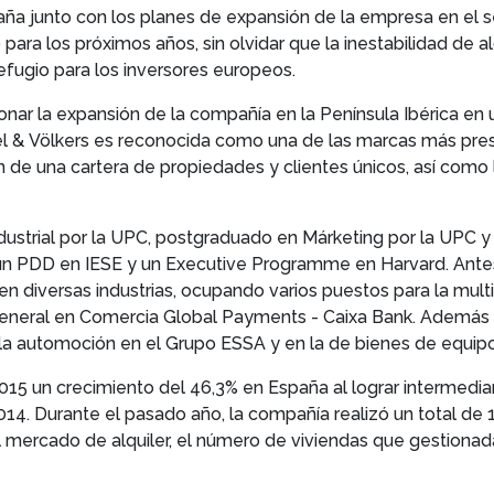
aña junto con los planes de expansión de la empresa en el se
para los próximos años, sin olvidar que la inestabilidad de 
fugio para los inversores europeos.
nar la expansión de la compañía en la Península Ibérica e
gel & Völkers es reconocida como una de las marcas más pre
de una cartera de propiedades y clientes únicos, así como 
dustrial por la UPC, postgraduado en Márketing por la UPC 
un PDD en IESE y un Executive Programme en Harvard. Antes
va en diversas industrias, ocupando varios puestos para la m
 General en Comercia Global Payments - Caixa Bank. Además a
e la automoción en el Grupo ESSA y en la de bienes de equipos 
2015 un crecimiento del 46,3% en España al lograr intermedia
2014. Durante el pasado año, la compañía realizó un total d
 mercado de alquiler, el número de viviendas que gestiona