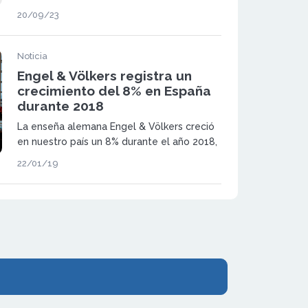
de Empresas, Barna aporta una gran
20/09/23
experiencia a la marca con el fin de
conseguir el liderazgo del mercado
inmobiliario.
Noticia
Engel & Völkers registra un
crecimiento del 8% en España
durante 2018
La enseña alemana Engel & Völkers creció
en nuestro país un 8% durante el año 2018,
alcanzando un volumen de intermediación
22/01/19
de 2.065 millones de €.