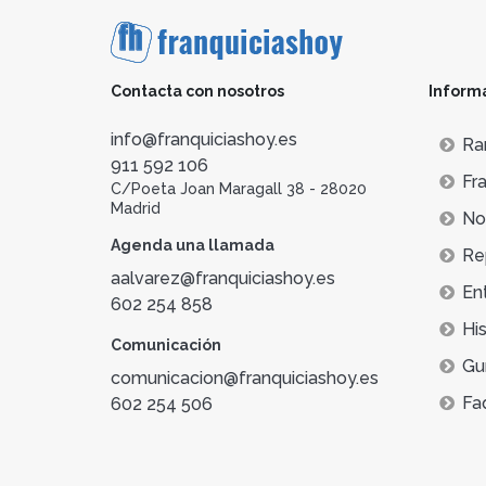
Contacta con nosotros
Inform
info@franquiciashoy.es
Ra
911 592 106
Fra
C/Poeta Joan Maragall 38 - 28020
Madrid
Not
Agenda una llamada
Re
aalvarez@franquiciashoy.es
En
602 254 858
His
Comunicación
Gu
comunicacion@franquiciashoy.es
Fa
602 254 506