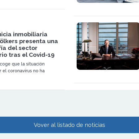
u liderazgo global en el sector
 premium.
icia inmobiliaria
Völkers presenta una
ía del sector
rio tras el Covid-19
ecoge que la situación
 el coronavirus no ha
os inmuebles que se sitúan en
caciones denominadas como
Vover al listado de noticias