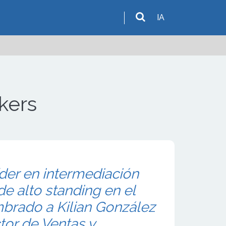
IA
kers
der en intermediación
e alto standing en el
rado a Kilian González
tor de Ventas y