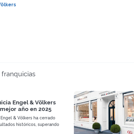
Völkers
 franquicias
icia Engel & Völkers
 mejor año en 2025
a Engel & Völkers ha cerrado
ultados históricos, superando
llones de euros en ingresos y