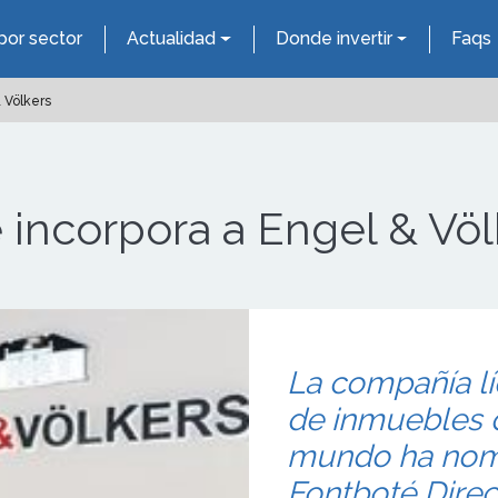
por sector
Actualidad
Donde invertir
Faqs
 Völkers
e incorpora a Engel & Völ
La compañía lí
de inmuebles d
mundo ha nomb
Fontboté Direc