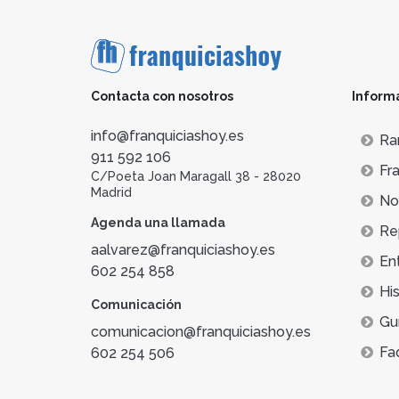
Contacta con nosotros
Inform
info@franquiciashoy.es
Ra
911 592 106
Fra
C/Poeta Joan Maragall 38 - 28020
Madrid
Not
Agenda una llamada
Re
aalvarez@franquiciashoy.es
En
602 254 858
His
Comunicación
Gu
comunicacion@franquiciashoy.es
Fa
602 254 506