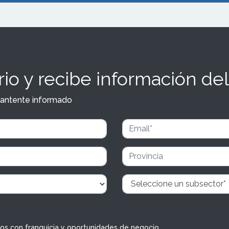
io y recibe información del
y mantente informado
dos con franquicia y oportunidades de negocio