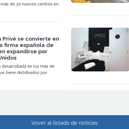
 más de 30 nuevos centros en
ugal y EEUU en el 2023 y aspira
ciendo en este año.
Privé se convierte en
a firma española de
en expandirse por
Unidos
a desarrollada en los más de
ue tiene distribuidos por
ilitado la adquisición de los
tinentes para expandirse por
e americano.
Vover al listado de noticias