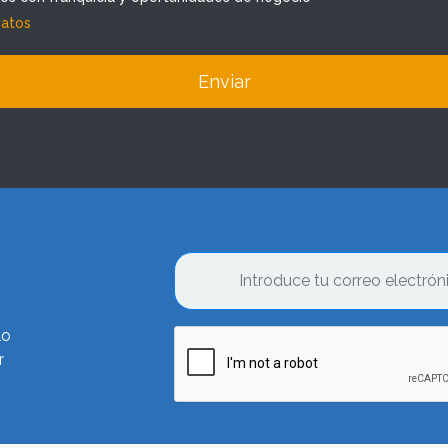
datos
Enviar
lo
r