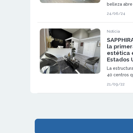
belleza abre
España, Port
24/06/24
a seguir cre
Noticia
SAPPHIRA 
la primer
estética 
Estados 
La estructur
40 centros q
España ha fac
21/09/22
permisos per
el continent