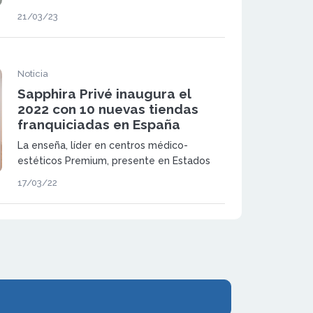
nuevos establecimientos franquiciados en
21/03/23
España y Estados Unidos.
Noticia
Sapphira Privé inaugura el
2022 con 10 nuevas tiendas
franquiciadas en España
La enseña, líder en centros médico-
estéticos Premium, presente en Estados
Unidos y Europa, continúa su exitoso
17/03/22
desarrollo en España con la apertura de
nuevas clínicas previstas para este 2022.