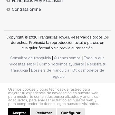
Franquicias Hoy Expansión
Contrata online
Copyright © 2026 FranquiciasHoy.es. Reservados todos los
derechos. Prohibida la reproducción total o parcial en
cualquier formato sin previa autorización.
|
|
Consultor de franquicia
Quienes somos
Todo lo que
|
|
necesitas saber
Cómo podemos ayudarte
Registra tu
|
|
franquicia
Dossiers de franquicia
Otros modelos de
negocio
desarrollo web dinamiq
Usamos cookies y otras técnicas de rastreo para
mejorar tu experiencia de navegación en nuestra web,
para mostrarte contenidos personalizados y anuncios
adecuados, para analizar el tráfico en nuestra web y
@franquiciashoy.es |
Aviso legal
|
Política de cookies
|
Política de privacidad
para comprender de donde llegan nuestros visitantes.
Aceptar
Rechazar
Configurar